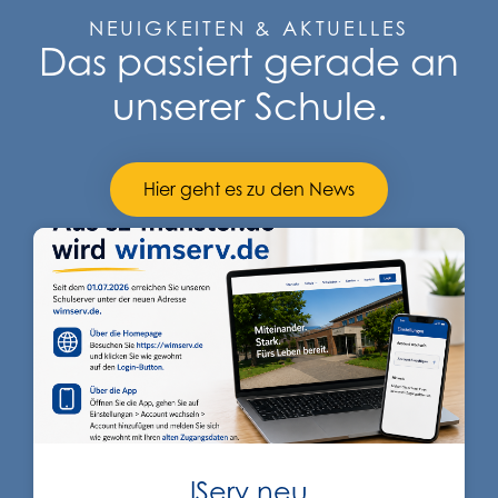
NEUIGKEITEN & AKTUELLES
Das passiert gerade an
unserer Schule.
Hier geht es zu den News
IServ neu