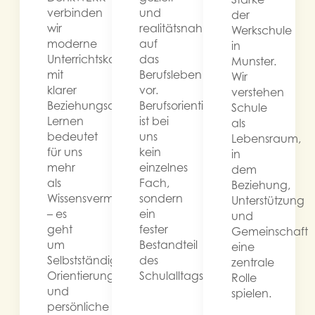
verbinden
und
der
wir
realitätsnah
Werkschule
moderne
auf
in
Unterrichtskonzepte
das
Munster.
mit
Berufsleben
Wir
klarer
vor.
verstehen
Beziehungsarbeit.
Berufsorientierung
Schule
Lernen
ist bei
als
bedeutet
uns
Lebensraum,
für uns
kein
in
mehr
einzelnes
dem
als
Fach,
Beziehung,
Wissensvermittlung
sondern
Unterstützung
– es
ein
und
geht
fester
Gemeinschaft
um
Bestandteil
eine
Selbstständigkeit,
des
zentrale
Orientierung
Schulalltags.
Rolle
und
spielen.
persönliche