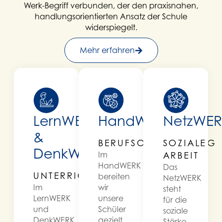
Werk-Begriff verbunden, der den praxisnahen,
handlungsorientierten Ansatz der Schule
widerspiegelt.
Mehr erfahren
LernWERK
HandWERK
NetzWER
&
BERUFSORIENTIERUNG
SOZIALE
DenkWERK
Im
ARBEIT
HandWERK
Das
UNTERRICHT
bereiten
NetzWERK
Im
wir
steht
LernWERK
unsere
für die
und
Schüler
soziale
DenkWERK
gezielt
Stärke